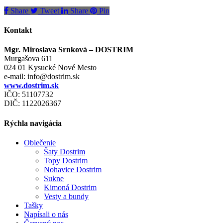
Share
Tweet
Share
Pin
Kontakt
Mgr. Miroslava Srnková – DOSTRIM
Murgašova 611
024 01 Kysucké Nové Mesto
e-mail:
info@dostrim.sk
www.dostrim.sk
IČO: 51107732
DIČ: 1122026367
Rýchla navigácia
Oblečenie
Šaty Dostrim
Topy Dostrim
Nohavice Dostrim
Sukne
Kimoná Dostrim
Vesty a bundy
Tašky
Napísali o nás