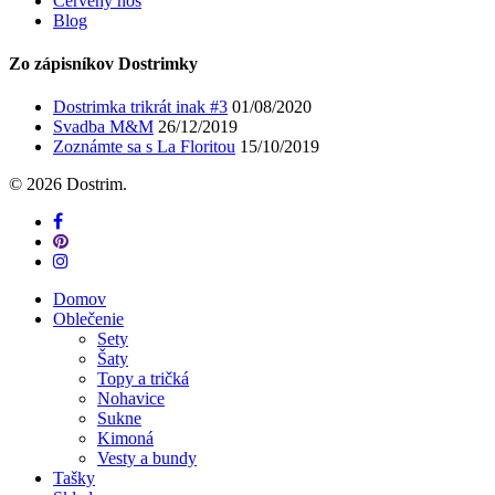
Červený nos
Blog
Zo zápisníkov Dostrimky
Dostrimka trikrát inak #3
01/08/2020
Svadba M&M
26/12/2019
Zoznámte sa s La Floritou
15/10/2019
© 2026 Dostrim.
facebook
pinterest
instagram
Close
Domov
Menu
Oblečenie
Sety
Šaty
Topy a tričká
Nohavice
Sukne
Kimoná
Vesty a bundy
Tašky