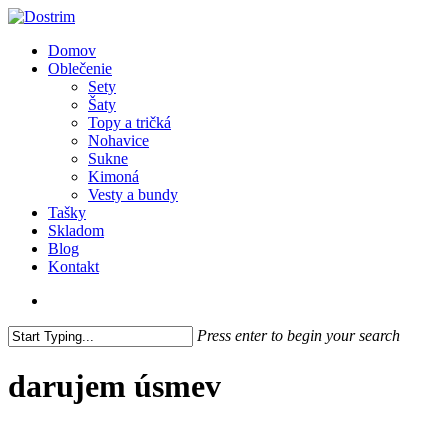
Skip
to
search
Menu
Domov
main
Oblečenie
content
Sety
Šaty
Topy a tričká
Nohavice
Sukne
Kimoná
Vesty a bundy
Tašky
Skladom
Blog
Kontakt
search
Press enter to begin your search
Close
Search
darujem úsmev