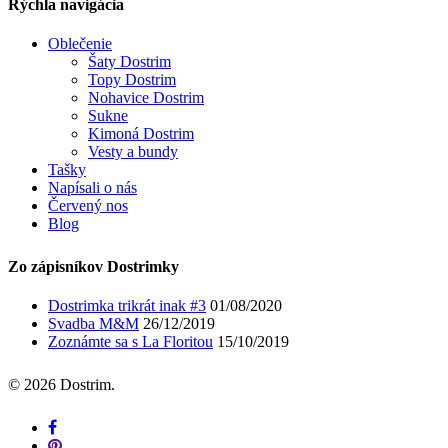
Rýchla navigácia
Oblečenie
Šaty Dostrim
Topy Dostrim
Nohavice Dostrim
Sukne
Kimoná Dostrim
Vesty a bundy
Tašky
Napísali o nás
Červený nos
Blog
Zo zápisníkov Dostrimky
Dostrimka trikrát inak #3
01/08/2020
Svadba M&M
26/12/2019
Zoznámte sa s La Floritou
15/10/2019
© 2026 Dostrim.
facebook
pinterest