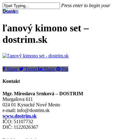
Skip
Press enter to begin your
to
Close
search
Menu
search
main
Menu
content
Close
ľanový kimono set –
Search
dostrim.sk
Share
Tweet
Share
Pin
Kontakt
Mgr. Miroslava Srnková – DOSTRIM
Murgašova 611
024 01 Kysucké Nové Mesto
e-mail:
info@dostrim.sk
www.dostrim.sk
IČO: 51107732
DIČ: 1122026367