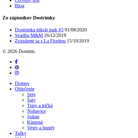
Červený nos
Blog
Zo zápisníkov Dostrimky
Dostrimka trikrát inak #3
01/08/2020
Svadba M&M
26/12/2019
Zoznámte sa s La Floritou
15/10/2019
© 2026 Dostrim.
facebook
pinterest
instagram
Close
Domov
Menu
Oblečenie
Sety
Šaty
Topy a tričká
Nohavice
Sukne
Kimoná
Vesty a bundy
Tašky