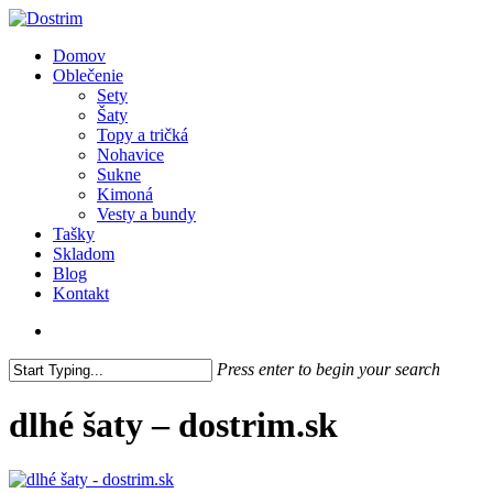
Skip
to
search
Menu
Domov
main
Oblečenie
content
Sety
Šaty
Topy a tričká
Nohavice
Sukne
Kimoná
Vesty a bundy
Tašky
Skladom
Blog
Kontakt
search
Press enter to begin your search
Close
Search
dlhé šaty – dostrim.sk