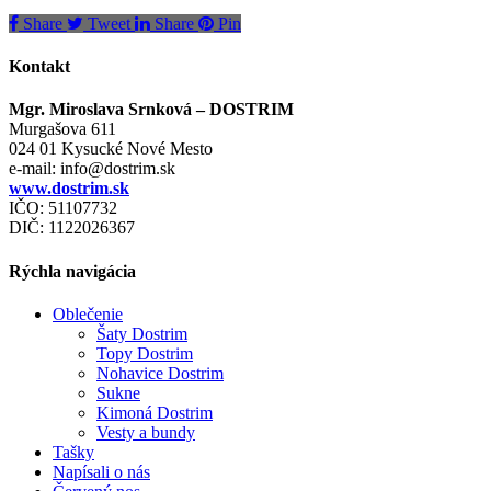
Share
Tweet
Share
Pin
Kontakt
Mgr. Miroslava Srnková – DOSTRIM
Murgašova 611
024 01 Kysucké Nové Mesto
e-mail:
info@dostrim.sk
www.dostrim.sk
IČO: 51107732
DIČ: 1122026367
Rýchla navigácia
Oblečenie
Šaty Dostrim
Topy Dostrim
Nohavice Dostrim
Sukne
Kimoná Dostrim
Vesty a bundy
Tašky
Napísali o nás