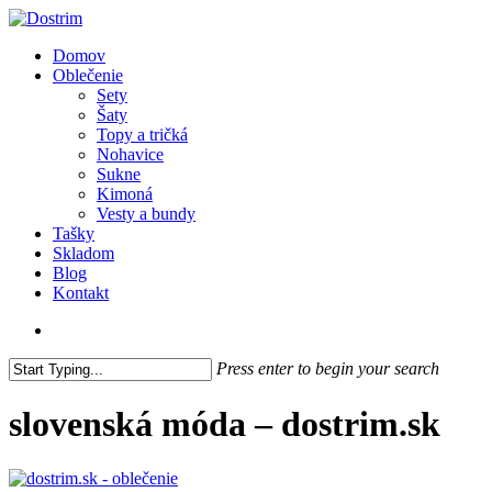
Skip
to
search
Menu
Domov
main
Oblečenie
content
Sety
Šaty
Topy a tričká
Nohavice
Sukne
Kimoná
Vesty a bundy
Tašky
Skladom
Blog
Kontakt
search
Press enter to begin your search
Close
Search
slovenská móda – dostrim.sk