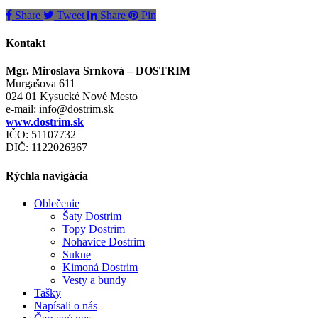
Share
Tweet
Share
Pin
Kontakt
Mgr. Miroslava Srnková – DOSTRIM
Murgašova 611
024 01 Kysucké Nové Mesto
e-mail:
info@dostrim.sk
www.dostrim.sk
IČO: 51107732
DIČ: 1122026367
Rýchla navigácia
Oblečenie
Šaty Dostrim
Topy Dostrim
Nohavice Dostrim
Sukne
Kimoná Dostrim
Vesty a bundy
Tašky
Napísali o nás