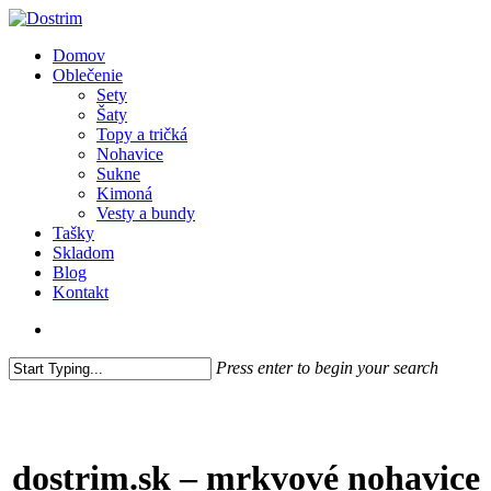
Skip
to
search
Menu
Domov
main
Oblečenie
content
Sety
Šaty
Topy a tričká
Nohavice
Sukne
Kimoná
Vesty a bundy
Tašky
Skladom
Blog
Kontakt
search
Press enter to begin your search
Close
Search
dostrim.sk – mrkvové nohavice