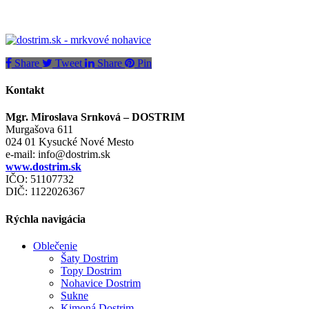
Share
Tweet
Share
Pin
Kontakt
Mgr. Miroslava Srnková – DOSTRIM
Murgašova 611
024 01 Kysucké Nové Mesto
e-mail:
info@dostrim.sk
www.dostrim.sk
IČO: 51107732
DIČ: 1122026367
Rýchla navigácia
Oblečenie
Šaty Dostrim
Topy Dostrim
Nohavice Dostrim
Sukne
Kimoná Dostrim