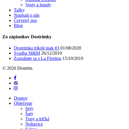
Vesty a bundy
Tašky
Napísali o nás
Červený nos
Blog
Zo zápisníkov Dostrimky
Dostrimka trikrát inak #3
01/08/2020
Svadba M&M
26/12/2019
Zoznámte sa s La Floritou
15/10/2019
© 2026 Dostrim.
facebook
pinterest
instagram
Close
Domov
Menu
Oblečenie
Sety
Šaty
Topy a tričká
Nohavice