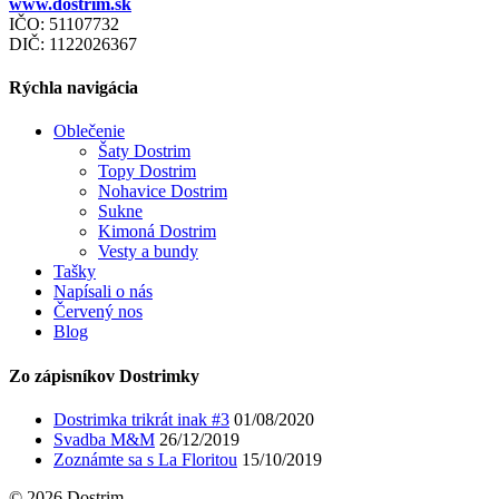
www.dostrim.sk
IČO: 51107732
DIČ: 1122026367
Rýchla navigácia
Oblečenie
Šaty Dostrim
Topy Dostrim
Nohavice Dostrim
Sukne
Kimoná Dostrim
Vesty a bundy
Tašky
Napísali o nás
Červený nos
Blog
Zo zápisníkov Dostrimky
Dostrimka trikrát inak #3
01/08/2020
Svadba M&M
26/12/2019
Zoznámte sa s La Floritou
15/10/2019
© 2026 Dostrim.