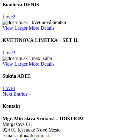
Bombera DENIS
Love
2
View Larger
More Details
KVETINOVÁ LIMITKA – SET II.
Love
3
View Larger
More Details
Sukňa ADEL
Love
3
Next Entries »
Kontakt
Mgr. Miroslava Srnková – DOSTRIM
Murgašova 611
024 01 Kysucké Nové Mesto
e-mail:
info@dostrim.sk