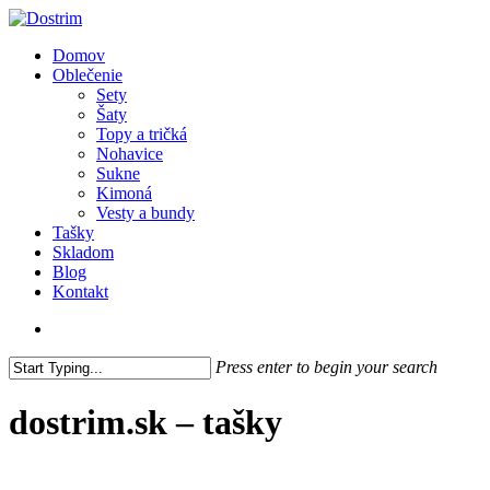
Skip
to
search
Menu
Domov
main
Oblečenie
content
Sety
Šaty
Topy a tričká
Nohavice
Sukne
Kimoná
Vesty a bundy
Tašky
Skladom
Blog
Kontakt
search
Press enter to begin your search
Close
Search
dostrim.sk – tašky