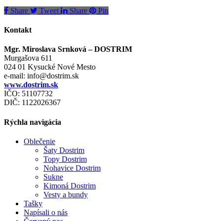
Share
Tweet
Share
Pin
Kontakt
Mgr. Miroslava Srnková – DOSTRIM
Murgašova 611
024 01 Kysucké Nové Mesto
e-mail:
info@dostrim.sk
www.dostrim.sk
IČO: 51107732
DIČ: 1122026367
Rýchla navigácia
Oblečenie
Šaty Dostrim
Topy Dostrim
Nohavice Dostrim
Sukne
Kimoná Dostrim
Vesty a bundy
Tašky
Napísali o nás