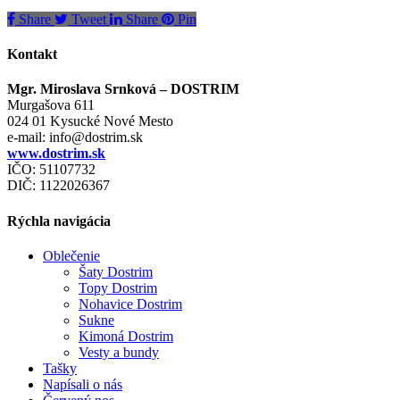
Share
Tweet
Share
Pin
Kontakt
Mgr. Miroslava Srnková – DOSTRIM
Murgašova 611
024 01 Kysucké Nové Mesto
e-mail:
info@dostrim.sk
www.dostrim.sk
IČO: 51107732
DIČ: 1122026367
Rýchla navigácia
Oblečenie
Šaty Dostrim
Topy Dostrim
Nohavice Dostrim
Sukne
Kimoná Dostrim
Vesty a bundy
Tašky
Napísali o nás