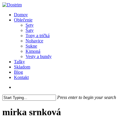
Skip
to
search
Menu
Domov
main
Oblečenie
content
Sety
Šaty
Topy a tričká
Nohavice
Sukne
Kimoná
Vesty a bundy
Tašky
Skladom
Blog
Kontakt
search
Press enter to begin your search
Close
Search
mirka srnková