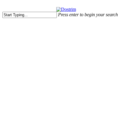
Skip
to
Press enter to begin your search
main
Close
content
Search
Taštičky