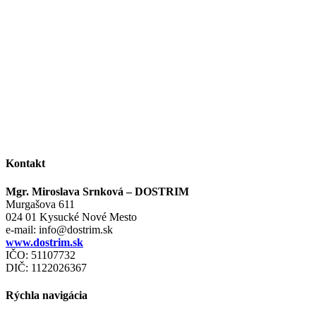
Rožiara každú školskú lavicu či kúpelňu.
Vyzdihnú každý fotoaparát či notebook a z každého
nákupu potravín urobia veľký zážitok.
Kontakt
Mgr. Miroslava Srnková – DOSTRIM
Murgašova 611
024 01 Kysucké Nové Mesto
e-mail:
info@dostrim.sk
www.dostrim.sk
IČO: 51107732
DIČ: 1122026367
Rýchla navigácia