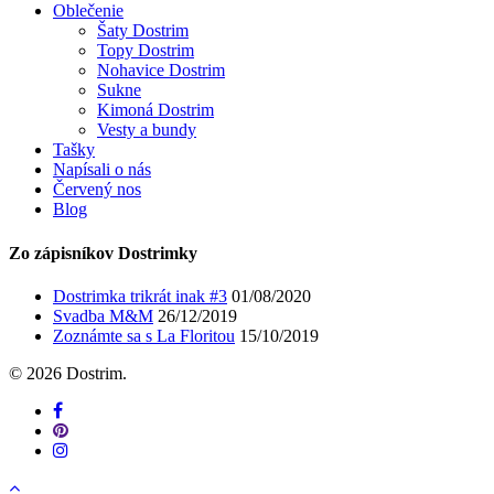
Oblečenie
Šaty Dostrim
Topy Dostrim
Nohavice Dostrim
Sukne
Kimoná Dostrim
Vesty a bundy
Tašky
Napísali o nás
Červený nos
Blog
Zo zápisníkov Dostrimky
Dostrimka trikrát inak #3
01/08/2020
Svadba M&M
26/12/2019
Zoznámte sa s La Floritou
15/10/2019
© 2026 Dostrim.
facebook
pinterest
instagram