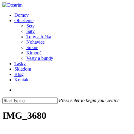
Skip
to
search
Menu
Domov
main
Oblečenie
content
Sety
Šaty
Topy a tričká
Nohavice
Sukne
Kimoná
Vesty a bundy
Tašky
Skladom
Blog
Kontakt
search
Press enter to begin your search
Close
Search
IMG_3680