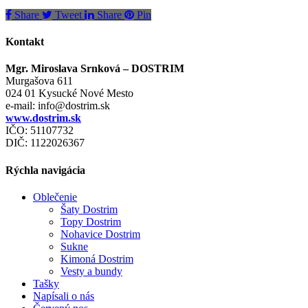
Share
Tweet
Share
Pin
Kontakt
Mgr. Miroslava Srnková – DOSTRIM
Murgašova 611
024 01 Kysucké Nové Mesto
e-mail:
info@dostrim.sk
www.dostrim.sk
IČO: 51107732
DIČ: 1122026367
Rýchla navigácia
Oblečenie
Šaty Dostrim
Topy Dostrim
Nohavice Dostrim
Sukne
Kimoná Dostrim
Vesty a bundy
Tašky
Napísali o nás