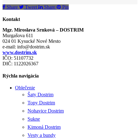
Share
Tweet
Share
Pin
Kontakt
Mgr. Miroslava Srnková – DOSTRIM
Murgašova 611
024 01 Kysucké Nové Mesto
e-mail:
info@dostrim.sk
www.dostrim.sk
IČO: 51107732
DIČ: 1122026367
Rýchla navigácia
Oblečenie
Šaty Dostrim
Topy Dostrim
Nohavice Dostrim
Sukne
Kimoná Dostrim
Vesty a bundy