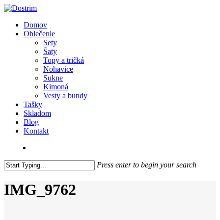
Skip
to
search
Menu
Domov
main
Oblečenie
content
Sety
Šaty
Topy a tričká
Nohavice
Sukne
Kimoná
Vesty a bundy
Tašky
Skladom
Blog
Kontakt
search
Press enter to begin your search
Close
Search
IMG_9762