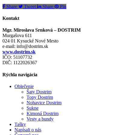
Share
Tweet
Share
Pin
Kontakt
Mgr. Miroslava Srnková – DOSTRIM
Murgašova 611
024 01 Kysucké Nové Mesto
e-mail:
info@dostrim.sk
www.dostrim.sk
IČO: 51107732
DIČ: 1122026367
Rýchla navigácia
Oblečenie
Šaty Dostrim
Topy Dostrim
Nohavice Dostrim
Sukne
Kimoná Dostrim
Vesty a bundy
Tašky
Napísali o nás