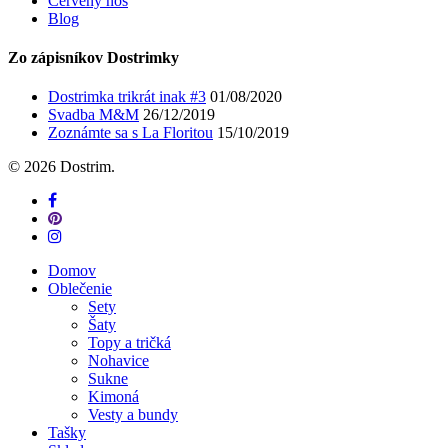
Červený nos
Blog
Zo zápisníkov Dostrimky
Dostrimka trikrát inak #3
01/08/2020
Svadba M&M
26/12/2019
Zoznámte sa s La Floritou
15/10/2019
© 2026 Dostrim.
facebook
pinterest
instagram
Close
Domov
Menu
Oblečenie
Sety
Šaty
Topy a tričká
Nohavice
Sukne
Kimoná
Vesty a bundy
Tašky