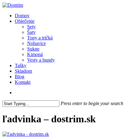
Skip
to
search
Menu
Domov
main
Oblečenie
content
Sety
Šaty
Topy a tričká
Nohavice
Sukne
Kimoná
Vesty a bundy
Tašky
Skladom
Blog
Kontakt
search
Press enter to begin your search
Close
Search
ľadvinka – dostrim.sk