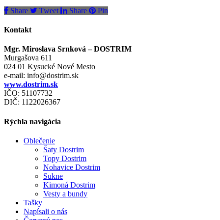
Share
Tweet
Share
Pin
Kontakt
Mgr. Miroslava Srnková – DOSTRIM
Murgašova 611
024 01 Kysucké Nové Mesto
e-mail:
info@dostrim.sk
www.dostrim.sk
IČO: 51107732
DIČ: 1122026367
Rýchla navigácia
Oblečenie
Šaty Dostrim
Topy Dostrim
Nohavice Dostrim
Sukne
Kimoná Dostrim
Vesty a bundy
Tašky
Napísali o nás