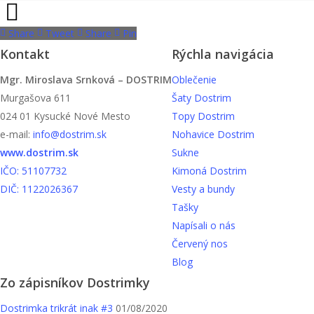
Share
Tweet
Share
Pin
Kontakt
Rýchla navigácia
Mgr. Miroslava Srnková – DOSTRIM
Oblečenie
Murgašova 611
Šaty Dostrim
024 01 Kysucké Nové Mesto
Topy Dostrim
e-mail:
info@dostrim.sk
Nohavice Dostrim
www.dostrim.sk
Sukne
IČO: 51107732
Kimoná Dostrim
DIČ: 1122026367
Vesty a bundy
Tašky
Napísali o nás
Červený nos
Blog
Zo zápisníkov Dostrimky
Dostrimka trikrát inak #3
01/08/2020