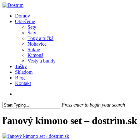
Skip
to
search
Menu
Domov
main
Oblečenie
content
Sety
Šaty
Topy a tričká
Nohavice
Sukne
Kimoná
Vesty a bundy
Tašky
Skladom
Blog
Kontakt
search
Press enter to begin your search
Close
Search
ľanový kimono set – dostrim.sk