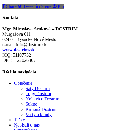
Share
Tweet
Share
Pin
Kontakt
Mgr. Miroslava Srnková – DOSTRIM
Murgašova 611
024 01 Kysucké Nové Mesto
e-mail:
info@dostrim.sk
www.dostrim.sk
IČO: 51107732
DIČ: 1122026367
Rýchla navigácia
Oblečenie
Šaty Dostrim
Topy Dostrim
Nohavice Dostrim
Sukne
Kimoná Dostrim
Vesty a bundy
Tašky
Napísali o nás