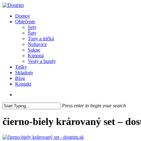
Skip
to
search
Menu
Domov
main
Oblečenie
content
Sety
Šaty
Topy a tričká
Nohavice
Sukne
Kimoná
Vesty a bundy
Tašky
Skladom
Blog
Kontakt
search
Press enter to begin your search
Close
Search
čierno-biely krárovaný set – dos