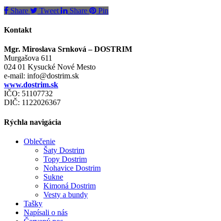
Share
Tweet
Share
Pin
Kontakt
Mgr. Miroslava Srnková – DOSTRIM
Murgašova 611
024 01 Kysucké Nové Mesto
e-mail:
info@dostrim.sk
www.dostrim.sk
IČO: 51107732
DIČ: 1122026367
Rýchla navigácia
Oblečenie
Šaty Dostrim
Topy Dostrim
Nohavice Dostrim
Sukne
Kimoná Dostrim
Vesty a bundy
Tašky
Napísali o nás