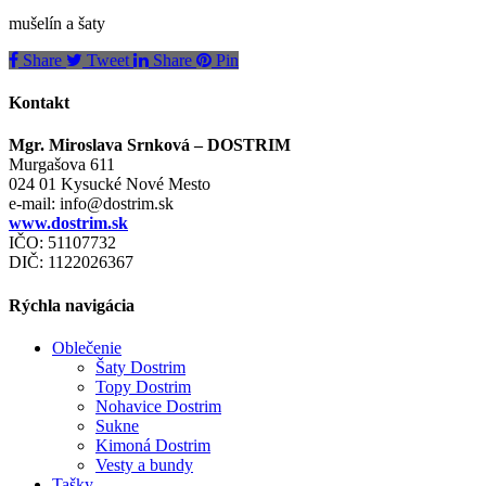
mušelín a šaty
Share
Tweet
Share
Pin
Kontakt
Mgr. Miroslava Srnková – DOSTRIM
Murgašova 611
024 01 Kysucké Nové Mesto
e-mail:
info@dostrim.sk
www.dostrim.sk
IČO: 51107732
DIČ: 1122026367
Rýchla navigácia
Oblečenie
Šaty Dostrim
Topy Dostrim
Nohavice Dostrim
Sukne
Kimoná Dostrim
Vesty a bundy
Tašky