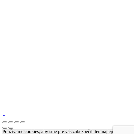
Nohavice
Sukne
Kimoná
Vesty a bundy
Tašky
Skladom
Blog
Kontakt
Používame cookies, aby sme pre vás zabezpečili ten najlepší zážitok