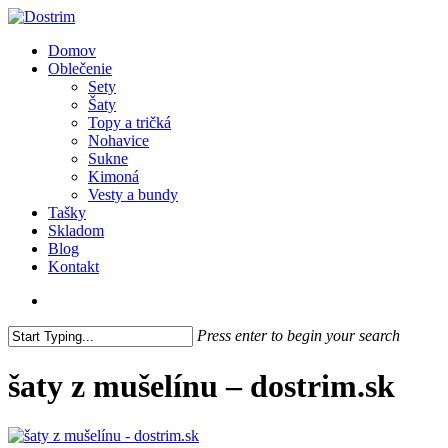
Skip
to
Close
search
Menu
Domov
main
Menu
Oblečenie
content
Sety
Šaty
Topy a tričká
Nohavice
Sukne
Kimoná
Vesty a bundy
Tašky
Skladom
Blog
Kontakt
search
Press enter to begin your search
Close
Search
šaty z mušelínu – dostrim.sk