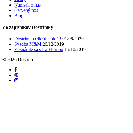
Napísali o nás
Červený nos
Blog
Zo zápisníkov Dostrimky
Dostrimka trikrát inak #3
01/08/2020
Svadba M&M
26/12/2019
Zoznámte sa s La Floritou
15/10/2019
© 2026 Dostrim.
facebook
pinterest
instagram
Domov
Oblečenie
Sety
Šaty
Topy a tričká