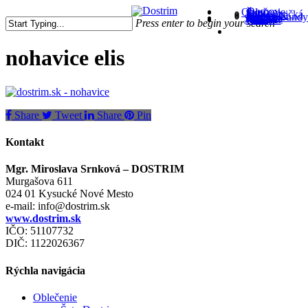
Skip
Domov
Oblečenie
Sety
Šaty
Topy a tričká
Nohavice
Sukne
Kimoná
Vesty a bundy
Tašky
Skladom
Blog
Kontakt
to
Press enter to begin your search
search
main
Close
content
Search
nohavice elis
Share
Tweet
Share
Pin
Kontakt
Mgr. Miroslava Srnková – DOSTRIM
Murgašova 611
024 01 Kysucké Nové Mesto
e-mail:
info@dostrim.sk
www.dostrim.sk
IČO: 51107732
DIČ: 1122026367
Rýchla navigácia
Oblečenie