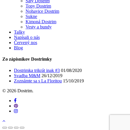
Šaty Dostrim
Topy Dostrim
Nohavice Dostrim
Sukne
Kimoná Dostrim
Vesty a bundy
Tašky
Napísali o nás
Červený nos
Blog
Zo zápisníkov Dostrimky
Dostrimka trikrát inak #3
01/08/2020
Svadba M&M
26/12/2019
Zoznámte sa s La Floritou
15/10/2019
© 2026 Dostrim.
facebook
pinterest
instagram