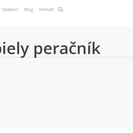
search
Skladom
Blog
Kontakt
iely peračník