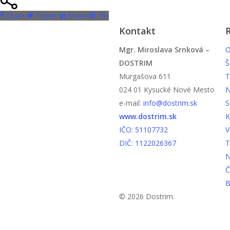
Share
Tweet
Share
Pin
Kontakt
R
Mgr. Miroslava Srnková –
O
DOSTRIM
Š
Murgašova 611
T
024 01 Kysucké Nové Mesto
N
e-mail:
info@dostrim.sk
S
www.dostrim.sk
K
IČO: 51107732
V
DIČ: 1122026367
T
N
Č
B
© 2026 Dostrim.