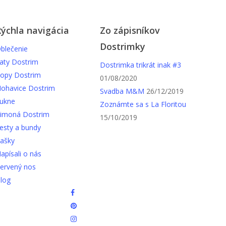
ýchla navigácia
Zo zápisníkov
Dostrimky
blečenie
aty Dostrim
Dostrimka trikrát inak #3
opy Dostrim
01/08/2020
ohavice Dostrim
Svadba M&M
26/12/2019
ukne
Zoznámte sa s La Floritou
imoná Dostrim
15/10/2019
esty a bundy
ašky
apísali o nás
ervený nos
log
facebook
pinterest
instagram