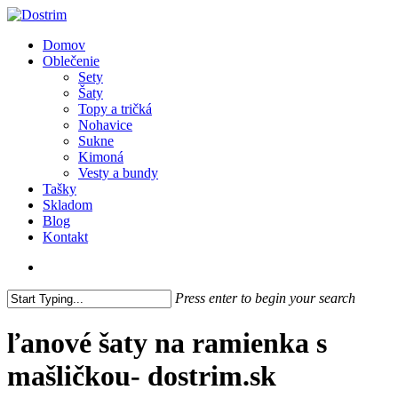
Skip
to
search
Menu
Domov
main
Oblečenie
content
Sety
Šaty
Topy a tričká
Nohavice
Sukne
Kimoná
Vesty a bundy
Tašky
Skladom
Blog
Kontakt
search
Press enter to begin your search
Close
Search
ľanové šaty na ramienka s
mašličkou- dostrim.sk