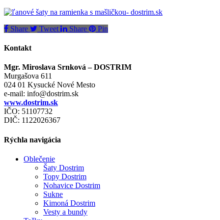
Share
Tweet
Share
Pin
Kontakt
Mgr. Miroslava Srnková – DOSTRIM
Murgašova 611
024 01 Kysucké Nové Mesto
e-mail:
info@dostrim.sk
www.dostrim.sk
IČO: 51107732
DIČ: 1122026367
Rýchla navigácia
Oblečenie
Šaty Dostrim
Topy Dostrim
Nohavice Dostrim
Sukne
Kimoná Dostrim
Vesty a bundy