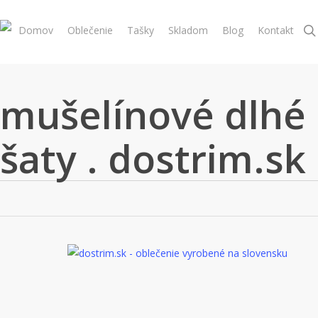
Skip
to
Domov
Oblečenie
Tašky
Skladom
Blog
Kontakt
main
content
mušelínové dlhé
šaty . dostrim.sk