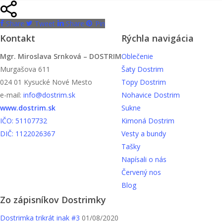
Share
Tweet
Share
Pin
Kontakt
Rýchla navigácia
Mgr. Miroslava Srnková – DOSTRIM
Oblečenie
Murgašova 611
Šaty Dostrim
024 01 Kysucké Nové Mesto
Topy Dostrim
e-mail:
info@dostrim.sk
Nohavice Dostrim
www.dostrim.sk
Sukne
IČO: 51107732
Kimoná Dostrim
DIČ: 1122026367
Vesty a bundy
Tašky
Napísali o nás
Červený nos
Blog
Zo zápisníkov Dostrimky
Dostrimka trikrát inak #3
01/08/2020