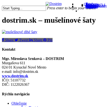
Skip
Domov
Oblečenie
Sety
Šaty
Topy a tričká
Nohavice
Sukne
Kimoná
Vesty a bundy
Tašky
Skladom
Blog
Kontakt
to
Press enter to begin your search
Close
search
main
Close
Menu
content
Search
dostrim.sk – mušelínové šaty
Share
Tweet
Share
Pin
Kontakt
Mgr. Miroslava Srnková – DOSTRIM
Murgašova 611
024 01 Kysucké Nové Mesto
e-mail:
info@dostrim.sk
www.dostrim.sk
IČO: 51107732
DIČ: 1122026367
Rýchla navigácia
Oblečenie