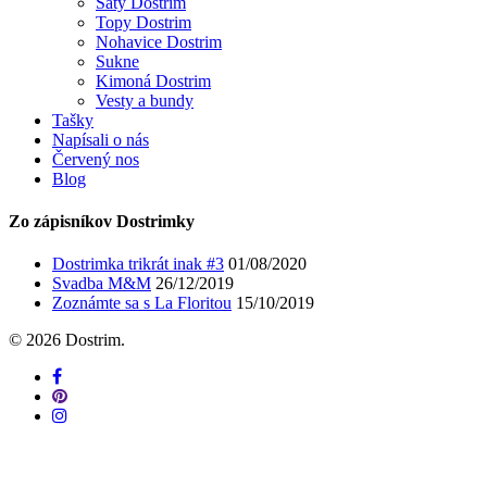
Šaty Dostrim
Topy Dostrim
Nohavice Dostrim
Sukne
Kimoná Dostrim
Vesty a bundy
Tašky
Napísali o nás
Červený nos
Blog
Zo zápisníkov Dostrimky
Dostrimka trikrát inak #3
01/08/2020
Svadba M&M
26/12/2019
Zoznámte sa s La Floritou
15/10/2019
© 2026 Dostrim.
facebook
pinterest
instagram
Domov