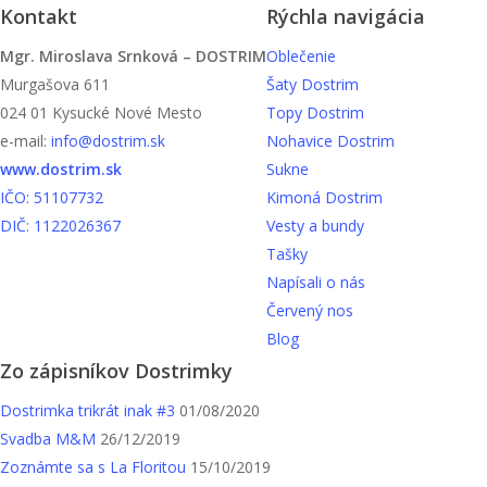
Kontakt
Rýchla navigácia
Mgr. Miroslava Srnková – DOSTRIM
Oblečenie
Murgašova 611
Šaty Dostrim
024 01 Kysucké Nové Mesto
Topy Dostrim
e-mail:
info@dostrim.sk
Nohavice Dostrim
www.dostrim.sk
Sukne
IČO: 51107732
Kimoná Dostrim
DIČ: 1122026367
Vesty a bundy
Tašky
Napísali o nás
Červený nos
Blog
Zo zápisníkov Dostrimky
Dostrimka trikrát inak #3
01/08/2020
Svadba M&M
26/12/2019
Zoznámte sa s La Floritou
15/10/2019