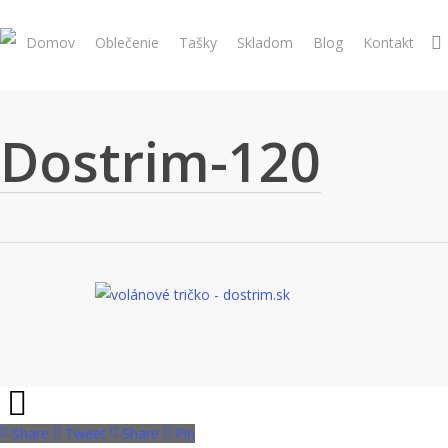
Skip
to
Domov
Oblečenie
Tašky
Skladom
Blog
Kontakt
main
content
Dostrim-120
Share
Tweet
Share
Pin