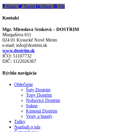
Share
Tweet
Share
Pin
Kontakt
Mgr. Miroslava Srnková – DOSTRIM
Murgašova 611
024 01 Kysucké Nové Mesto
e-mail:
info@dostrim.sk
www.dostrim.sk
IČO: 51107732
DIČ: 1122026367
Rýchla navigácia
Oblečenie
Šaty Dostrim
Topy Dostrim
Nohavice Dostrim
Sukne
Kimoná Dostrim
Vesty a bundy
Tašky
Napísali o nás