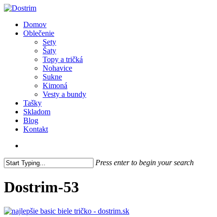
Skip
to
search
Menu
Domov
main
Oblečenie
content
Sety
Šaty
Topy a tričká
Nohavice
Sukne
Kimoná
Vesty a bundy
Tašky
Skladom
Blog
Kontakt
search
Press enter to begin your search
Close
Search
Dostrim-53