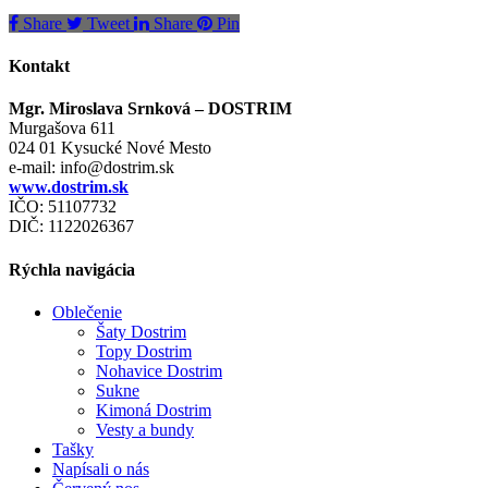
Share
Tweet
Share
Pin
Kontakt
Mgr. Miroslava Srnková – DOSTRIM
Murgašova 611
024 01 Kysucké Nové Mesto
e-mail:
info@dostrim.sk
www.dostrim.sk
IČO: 51107732
DIČ: 1122026367
Rýchla navigácia
Oblečenie
Šaty Dostrim
Topy Dostrim
Nohavice Dostrim
Sukne
Kimoná Dostrim
Vesty a bundy
Tašky
Napísali o nás