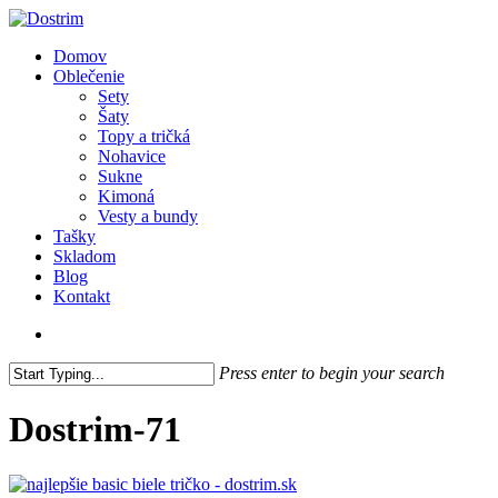
Skip
to
search
Menu
Domov
main
Oblečenie
content
Sety
Šaty
Topy a tričká
Nohavice
Sukne
Kimoná
Vesty a bundy
Tašky
Skladom
Blog
Kontakt
search
Press enter to begin your search
Close
Search
Dostrim-71