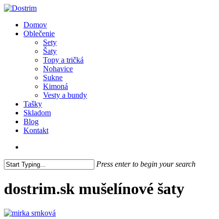
Skip
to
search
Menu
Domov
main
Oblečenie
content
Sety
Šaty
Topy a tričká
Nohavice
Sukne
Kimoná
Vesty a bundy
Tašky
Skladom
Blog
Kontakt
search
Press enter to begin your search
Close
Search
dostrim.sk mušelínové šaty