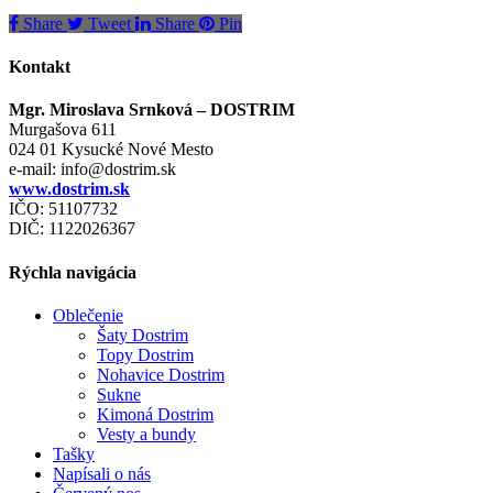
Share
Tweet
Share
Pin
Kontakt
Mgr. Miroslava Srnková – DOSTRIM
Murgašova 611
024 01 Kysucké Nové Mesto
e-mail:
info@dostrim.sk
www.dostrim.sk
IČO: 51107732
DIČ: 1122026367
Rýchla navigácia
Oblečenie
Šaty Dostrim
Topy Dostrim
Nohavice Dostrim
Sukne
Kimoná Dostrim
Vesty a bundy
Tašky
Napísali o nás