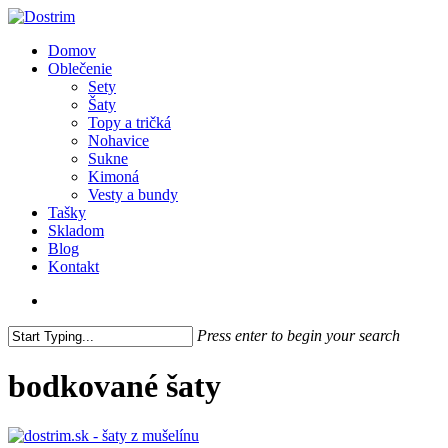
Skip
to
search
Menu
Domov
main
Oblečenie
content
Sety
Šaty
Topy a tričká
Nohavice
Sukne
Kimoná
Vesty a bundy
Tašky
Skladom
Blog
Kontakt
search
Press enter to begin your search
Close
Search
bodkované šaty