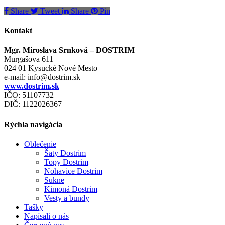
Share
Tweet
Share
Pin
Kontakt
Mgr. Miroslava Srnková – DOSTRIM
Murgašova 611
024 01 Kysucké Nové Mesto
e-mail:
info@dostrim.sk
www.dostrim.sk
IČO: 51107732
DIČ: 1122026367
Rýchla navigácia
Oblečenie
Šaty Dostrim
Topy Dostrim
Nohavice Dostrim
Sukne
Kimoná Dostrim
Vesty a bundy
Tašky
Napísali o nás