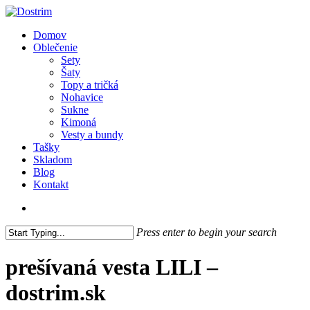
Skip
to
search
Menu
Domov
main
Oblečenie
content
Sety
Šaty
Topy a tričká
Nohavice
Sukne
Kimoná
Vesty a bundy
Tašky
Skladom
Blog
Kontakt
search
Press enter to begin your search
Close
Search
prešívaná vesta LILI –
dostrim.sk