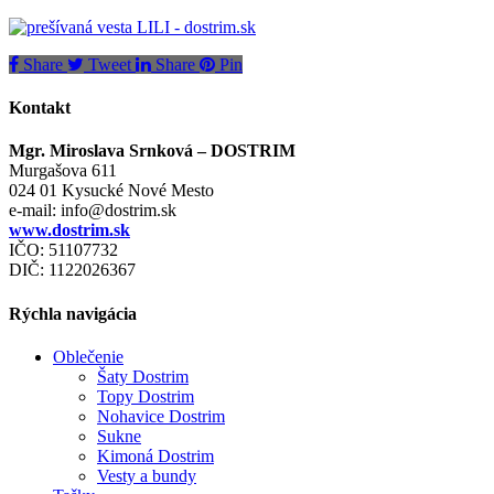
Share
Tweet
Share
Pin
Kontakt
Mgr. Miroslava Srnková – DOSTRIM
Murgašova 611
024 01 Kysucké Nové Mesto
e-mail:
info@dostrim.sk
www.dostrim.sk
IČO: 51107732
DIČ: 1122026367
Rýchla navigácia
Oblečenie
Šaty Dostrim
Topy Dostrim
Nohavice Dostrim
Sukne
Kimoná Dostrim
Vesty a bundy