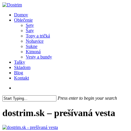
Skip
to
search
Menu
Domov
main
Oblečenie
content
Sety
Šaty
Topy a tričká
Nohavice
Sukne
Kimoná
Vesty a bundy
Tašky
Skladom
Blog
Kontakt
search
Press enter to begin your search
Close
Search
dostrim.sk – prešívaná vesta