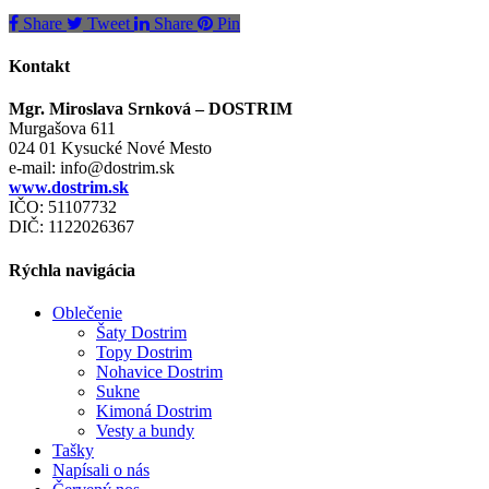
Share
Tweet
Share
Pin
Kontakt
Mgr. Miroslava Srnková – DOSTRIM
Murgašova 611
024 01 Kysucké Nové Mesto
e-mail:
info@dostrim.sk
www.dostrim.sk
IČO: 51107732
DIČ: 1122026367
Rýchla navigácia
Oblečenie
Šaty Dostrim
Topy Dostrim
Nohavice Dostrim
Sukne
Kimoná Dostrim
Vesty a bundy
Tašky
Napísali o nás