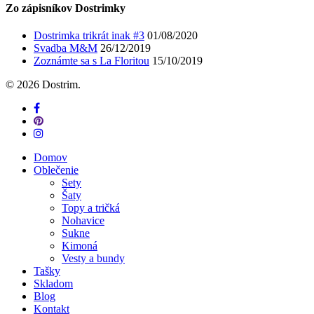
Zo zápisníkov Dostrimky
Dostrimka trikrát inak #3
01/08/2020
Svadba M&M
26/12/2019
Zoznámte sa s La Floritou
15/10/2019
© 2026 Dostrim.
facebook
pinterest
instagram
Close
Domov
Menu
Oblečenie
Sety
Šaty
Topy a tričká
Nohavice
Sukne
Kimoná
Vesty a bundy
Tašky
Skladom
Blog
Kontakt