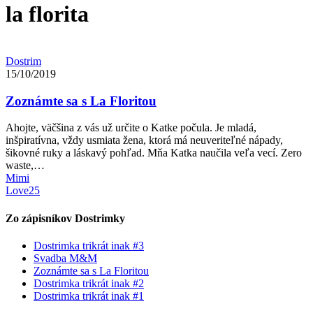
la florita
Dostrim
15/10/2019
Zoznámte sa s La Floritou
Ahojte, väčšina z vás už určite o Katke počula. Je mladá,
inšpiratívna, vždy usmiata žena, ktorá má neuveriteľné nápady,
šikovné ruky a láskavý pohľad. Mňa Katka naučila veľa vecí. Zero
waste,…
Mimi
Love
25
Zo zápisníkov Dostrimky
Dostrimka trikrát inak #3
Svadba M&M
Zoznámte sa s La Floritou
Dostrimka trikrát inak #2
Dostrimka trikrát inak #1